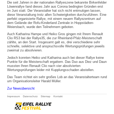
Die seit Jahren in der nationalen Rallyeszene bekannte Birkenfelder
Löwenrallye fand dieses Jahr aus Corona bedingten Gründen erst
im Juni statt. Der Veranstalter hat sich nicht entmutigen lassen,
diese Veranstaltung trotz allen Schwierigkeiten durchzuführen. Eine
perfekt organisierte Rallye, mit einem neuem Rallyezentrum auf
dem Gelände der Rofu-Kinderland Zentrale in Hoppstädten-
Weiersbach, wurde den Teilnehmern geboten.
Auch Katharina Hampe und Heiko Gros gingen mit Ihrem Renault
Clio RS3 bei der Rallye35, die zur Rheinland-Pfalz-Meisterschaft
zählte, an den Start. Insgesamt galt es, drei verschiedene sehr
schnelle, selektive und anspruchsvolle Wertungsprüfungen jeweils
zweimal zu absolvieren.
Jedoch konnten Heiko und Katharina auch bei dieser Rallye keine
Punkte für die Meisterschaft ergattern. Das Duo aus Diez und Daun
mussten Ihren Renault Clio nach vier absolvierten
Wertungsprüfungen leider mit Kupplungsschaden abstellen.
Das Team richtet ein sehr großes Lob an das Veranstalterteam rund
um Organisationsleiter Harald Müller.
Zur Newsübersicht
Navigation
Impressum
Datenschutz
Sitemap
Kontakt
überspringen