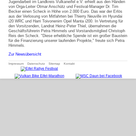
Jugendarbeit im Landkreis Vulkaneifel e.V. erhielt aus den Händen
von Orga-Leiter Otmar Anschütz und Festival-Manager Dr. Tim
Becker einen Scheck in Höhe von 2.000 Euro. Das war der Erlös
aus der Verlosung von Mitfahrten bei Thierry Neuville im Hyundai
i20 WRC und Harri Toivonenim Opel Manta i200. In Vertretung für
den Vorsitzenden, Landrat Heinz-Peter Thiel, übernahmen die
Geschäftsführerin Petra Himmels und Vorstandsmitglied Christoph
Reis den Scheck. "Diese erhebliche Spende ist ein großer Baustein
für die Finanzierung unserer laufenden Projekte," freute sich Petra
Himmels.
Zur Newsübersicht
Navigation
Impressum
Datenschutz
Sitemap
Kontakt
überspringen