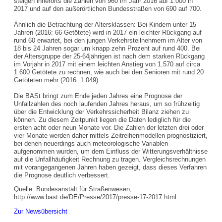
steigen innerorts die Zahlen von 960 im Jahr 2016 auf 1.000 in
2017 und auf den außerörtlichen Bundesstraßen von 690 auf 700.
Ähnlich die Betrachtung der Altersklassen: Bei Kindern unter 15
Jahren (2016: 66 Getötete) wird in 2017 ein leichter Rückgang auf
rund 60 erwartet, bei den jungen Verkehrsteilnehmern im Alter von
18 bis 24 Jahren sogar um knapp zehn Prozent auf rund 400. Bei
der Altersgruppe der 25-64jährigen ist nach dem starken Rückgang
im Vorjahr in 2017 mit einem leichten Anstieg von 1.570 auf circa
1.600 Getötete zu rechnen, wie auch bei den Senioren mit rund 20
Getöteten mehr (2016: 1.049).
Die BASt bringt zum Ende jeden Jahres eine Prognose der
Unfallzahlen des noch laufenden Jahres heraus, um so frühzeitig
über die Entwicklung der Verkehrssicherheit Bilanz ziehen zu
können. Zu diesem Zeitpunkt liegen die Daten lediglich für die
ersten acht oder neun Monate vor. Die Zahlen der letzten drei oder
vier Monate werden daher mittels Zeitreihenmodellen prognostiziert,
bei denen neuer­dings auch meteorologische Variablen
aufgenommen wurden, um dem Einfluss der Witterungsverhältnisse
auf die Unfallhäufigkeit Rechnung zu tragen. Vergleichsrechnungen
mit vorangegangenen Jahren haben gezeigt, dass dieses Verfahren
die Prognose deutlich verbessert.
Quelle: Bundesanstalt für Straßenwesen,
http://www.bast.de/DE/Presse/2017/presse-17-2017.html
Zur Newsübersicht