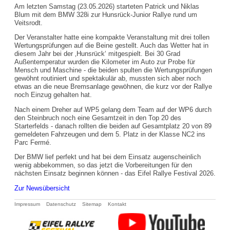
Am letzten Samstag (23.05.2026) starteten Patrick und Niklas
Blum mit dem BMW 328i zur Hunsrück-Junior Rallye rund um
Veitsrodt.
Der Veranstalter hatte eine kompakte Veranstaltung mit drei tollen
Wertungsprüfungen auf die Beine gestellt. Auch das Wetter hat in
diesem Jahr bei der ‚Hunsrück‘ mitgespielt. Bei 30 Grad
Außentemperatur wurden die Kilometer im Auto zur Probe für
Mensch und Maschine - die beiden spulten die Wertungsprüfungen
gewöhnt routiniert und spektakulär ab, mussten sich aber noch
etwas an die neue Bremsanlage gewöhnen, die kurz vor der Rallye
noch Einzug gehalten hat.
Nach einem Dreher auf WP5 gelang dem Team auf der WP6 durch
den Steinbruch noch eine Gesamtzeit in den Top 20 des
Starterfelds - danach rollten die beiden auf Gesamtplatz 20 von 89
gemeldeten Fahrzeugen und dem 5. Platz in der Klasse NC2 ins
Parc Fermé.
Der BMW lief perfekt und hat bei dem Einsatz augenscheinlich
wenig abbekommen, so das jetzt die Vorbereitungen für den
nächsten Einsatz beginnen können - das Eifel Rallye Festival 2026.
Zur Newsübersicht
Navigation
Impressum
Datenschutz
Sitemap
Kontakt
überspringen