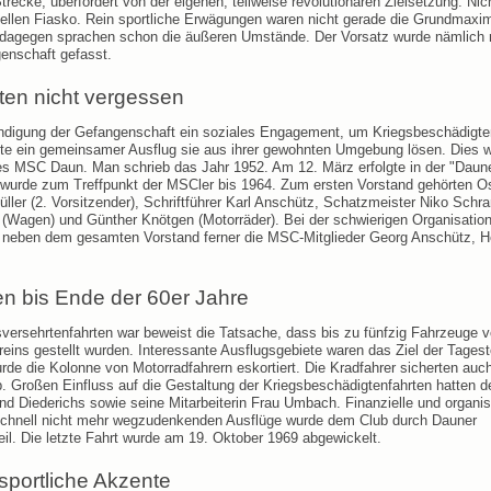
trecke, überfordert von der eigenen, teilweise revolutionären Zielsetzung. Nic
iellen Fiasko. Rein sportliche Erwägungen waren nicht gerade die Grundmaxi
dagegen sprachen schon die äußeren Umstände. Der Vorsatz wurde nämlich
genschaft gefasst.
ten nicht vergessen
digung der Gefangenschaft ein soziales Engagement, um Kriegsbeschädigte
llte ein gemeinsamer Ausflug sie aus ihrer gewohnten Umgebung lösen. Dies 
s MSC Daun. Man schrieb das Jahr 1952. Am 12. März erfolgte in der "Daun
wurde zum Treffpunkt der MSCler bis 1964. Zum ersten Vorstand gehörten O
üller (2. Vorsitzender), Schriftführer Karl Anschütz, Schatzmeister Niko Sch
 (Wagen) und Günther Knötgen (Motorräder). Bei der schwierigen Organisation
h neben dem gesamten Vorstand ferner die MSC-Mitglieder Georg Anschütz, H
en bis Ende der 60er Jahre
versehrtenfahrten war beweist die Tatsache, dass bis zu fünfzig Fahrzeuge 
eins gestellt wurden. Interessante Ausflugsgebiete waren das Ziel der Tagest
de die Kolonne von Motorradfahrern eskortiert. Die Kradfahrer sicherten auc
b. Großen Einfluss auf die Gestaltung der Kriegsbeschädigtenfahrten hatten d
 Diederichs sowie seine Mitarbeiterin Frau Umbach. Finanzielle und organis
 schnell nicht mehr wegzudenkenden Ausflüge wurde dem Club durch Dauner
l. Die letzte Fahrt wurde am 19. Oktober 1969 abgewickelt.
sportliche Akzente