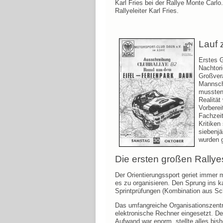
Karl Fries bei der Rallye Monte Carl
Rallyeleiter Karl Fries.
Lauf 
Erstes G
Nachtori
Großvera
Mannscha
mussten
Realität
Vorberei
Fachzeit
Kritike
siebenjä
wurden g
Die ersten großen Rallye
Der Orientierungssport geriet immer m
es zu organisieren. Den Sprung ins 
Sprintprüfungen (Kombination aus Sch
Das umfangreiche Organisationszentr
elektronische Rechner eingesetzt. De
Aufwand war enorm, stellte alles bi