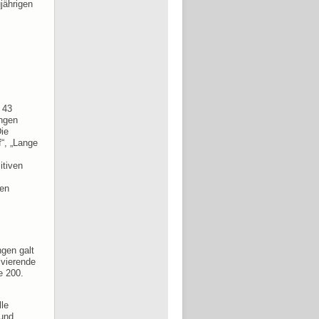
jährigen
 43
ungen
ie
f“, „Lange
itiven
ben
ngen galt
lvierende
e 200.
lle
 und