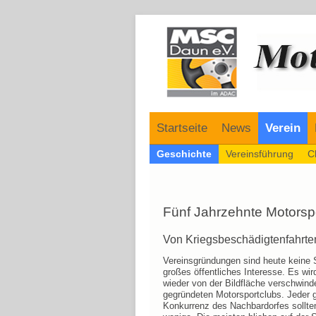
Navigation
Startseite
News
Verein
Navigation
Geschichte
Vereinsführung
Cl
überspringen
überspringen
Fünf Jahrzehnte Motorsp
Von Kriegsbeschädigtenfahrte
Vereinsgründungen sind heute keine 
großes öffentliches Interesse. Es wi
wieder von der Bildfläche verschwind
gegründeten Motorsportclubs. Jeder g
Konkurrenz des Nachbardorfes sollte