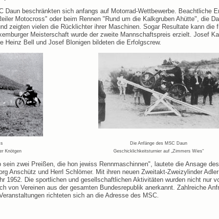
C Daun beschränkten sich anfangs auf Motorrad-Wettbewerbe. Beachtliche Er
 Reiler Motocross" oder beim Rennen "Rund um die Kalkgruben Ahütte", die D
nd zeigten vielen die Rücklichter ihrer Maschinen. Sogar Resultate kann die 
xemburger Meisterschaft wurde der zweite Mannschaftspreis erzielt. Josef Ka
 Heinz Bell und Josef Blonigen bildeten die Erfolgscrew.
ss
Die Anfänge des MSC Daun
er Knötgen
Geschicklichkeitsturnier auf „Zimmers Wies“
p sein zwei Preißen, die hon jewiss Rennmaschinnen", lautete die Ansage des
g Anschütz und Herrl Schlömer. Mit ihren neuen Zweitakt-Zweizylinder Adler
r 1952. Die sportlichen und gesellschaftlichen Aktivitäten wurden nicht nur 
ch von Vereinen aus der gesamten Bundesrepublik anerkannt. Zahlreiche An
n Veranstaltungen richteten sich an die Adresse des MSC.