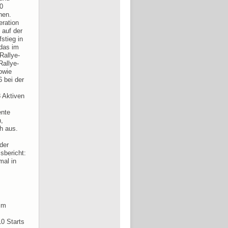
0
hen.
eration
 auf der
stieg in
 das im
Rallye-
Rallye-
owie
 bei der
 Aktiven
ente
,
h aus.
der
sbericht:
mal in
 im
0 Starts