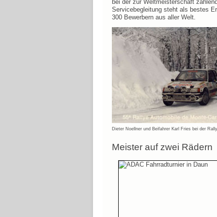
bei der zur Weltmeisterschaft zählen
Servicebegleitung steht als bestes 
300 Bewerbern aus aller Welt.
Dieter Noellner und Beifahrer Karl Fries bei der Ral
Meister auf zwei Rädern