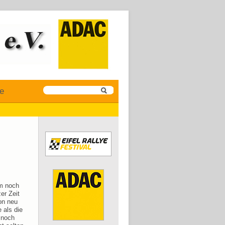
ye
um noch
er Zeit
on neu
 als die
 noch