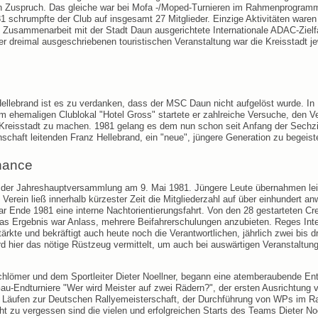
en Zuspruch. Das gleiche war bei Mofa -/Moped-Turnieren im Rahmenprogram
81 schrumpfte der Club auf insgesamt 27 Mitglieder. Einzige Aktivitäten waren
 in Zusammenarbeit mit der Stadt Daun ausgerichtete Internationale ADAC-Zielf
 dreimal ausgeschriebenen touristischen Veranstaltung war die Kreisstadt je
llebrand ist es zu verdanken, dass der MSC Daun nicht aufgelöst wurde. In
ehemaligen Clublokal "Hotel Gross" startete er zahlreiche Versuche, den Ve
Kreisstadt zu machen. 1981 gelang es dem nun schon seit Anfang der Sechzi
chaft leitenden Franz Hellebrand, ein "neue", jüngere Generation zu begeist
hance
ei der Jahreshauptversammlung am 9. Mai 1981. Jüngere Leute übernahmen le
m Verein ließ innerhalb kürzester Zeit die Mitgliederzahl auf über einhundert a
ar Ende 1981 eine interne Nachtorientierungsfahrt. Von den 28 gestarteten C
l. Das Ergebnis war Anlass, mehrere Beifahrerschulungen anzubieten. Reges Int
rkte und bekräftigt auch heute noch die Verantwortlichen, jährlich zwei bis dr
rd hier das nötige Rüstzeug vermittelt, um auch bei auswärtigen Veranstaltung
hlömer und dem Sportleiter Dieter Noellner, begann eine atemberaubende En
au-Endturniere "Wer wird Meister auf zwei Rädern?", der ersten Ausrichtung 
 Läufen zur Deutschen Rallyemeisterschaft, der Durchführung von WPs im 
ht zu vergessen sind die vielen und erfolgreichen Starts des Teams Dieter No