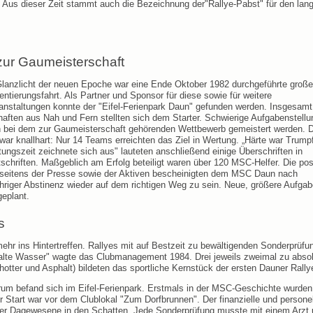
o. Aus dieser Zeit stammt auch die Bezeichnung der"Rallye-Pabst" für den lang
zur Gaumeisterschaft
lanzlicht der neuen Epoche war eine Ende Oktober 1982 durchgeführte große
entierungsfahrt. Als Partner und Sponsor für diese sowie für weitere
nstaltungen konnte der "Eifel-Ferienpark Daun" gefunden werden. Insgesamt
ften aus Nah und Fern stellten sich dem Starter. Schwierige Aufgabenstell
 bei dem zur Gaumeisterschaft gehörenden Wettbewerb gemeistert werden. D
 war knallhart: Nur 14 Teams erreichten das Ziel in Wertung. „Härte war Trump
tungszeit zeichnete sich aus" lauteten anschließend einige Überschriften in
schriften. Maßgeblich am Erfolg beteiligt waren über 120 MSC-Helfer. Die pos
n seitens der Presse sowie der Aktiven bescheinigten dem MSC Daun nach
hriger Abstinenz wieder auf dem richtigen Weg zu sein. Neue, größere Aufga
eplant.
s
ehr ins Hintertreffen. Rallyes mit auf Bestzeit zu bewältigenden Sonderprüfu
kalte Wasser" wagte das Clubmanagement 1984. Drei jeweils zweimal zu abso
otter und Asphalt) bildeten das sportliche Kernstück der ersten Dauner Rally
um befand sich im Eifel-Ferienpark. Erstmals in der MSC-Geschichte wurden
r Start war vor dem Clublokal "Zum Dorfbrunnen". Der finanzielle und persone
sher Dagewesene in den Schatten. Jede Sonderprüfung musste mit einem Arzt