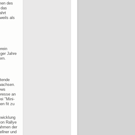
men des
 das
ahrt
weils als
rein
ger Jahre
ern.
itende
nwachsen.
rews
eresse an
ei "Mini-
en fit zu
twicklung
von Rallye
Rahmen der
ellner und