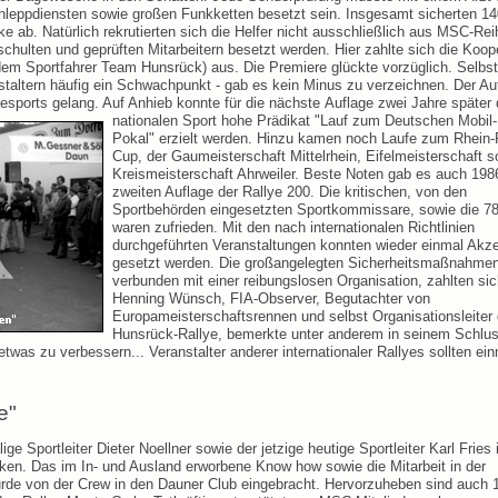
leppdiensten sowie großen Funkketten besetzt sein. Insgesamt sicherten 14
e ab. Natürlich rekrutierten sich die Helfer nicht ausschließlich aus MSC-Rei
hulten und geprüften Mitarbeitern besetzt werden. Hier zahlte sich die Koop
em Sportfahrer Team Hunsrück) aus. Die Premiere glückte vorzüglich. Selbst
nstaltern häufig ein Schwachpunkt - gab es kein Minus zu verzeichnen. Der Auf
yesports gelang. Auf Anhieb konnte für die nächste
Auflage zwei Jahre später
nationalen Sport hohe Prädikat "Lauf zum Deutschen Mobil-
Pokal" erzielt werden. Hinzu kamen noch Laufe zum Rhein-
Cup, der Gaumeisterschaft Mittelrhein, Eifelmeisterschaft s
Kreismeisterschaft Ahrweiler. Beste Noten gab es auch 1986
zweiten Auflage der Rallye 200. Die kritischen, von den
Sportbehörden eingesetzten Sportkommissare, sowie die 78
waren zufrieden. Mit den nach internationalen Richtlinien
durchgeführten Veranstaltungen konnten wieder einmal Akz
gesetzt werden. Die großangelegten Sicherheitsmaßnahmen
verbunden mit einer reibungslosen Organisation, zahlten sic
Henning Wünsch, FIA-Observer, Begutachter von
Europameisterschaftsrennen und selbst Organisationsleiter 
Hunsrück-Rallye, bemerkte unter anderem in seinem Schlus
twas zu verbessern... Veranstalter anderer internationaler Rallyes sollten ein
e"
ge Sportleiter Dieter Noellner sowie der jetzige heutige Sportleiter Karl Fries
icken. Das im In- und Ausland erworbene Know how sowie die Mitarbeit in der
urde von der Crew in den Dauner Club eingebracht. Hervorzuheben sind auch 1