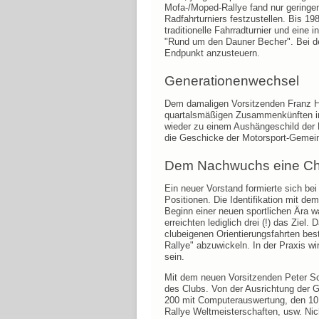
Mofa-/Moped-Rallye fand nur gering
Radfahrturniers festzustellen. Bis 19
traditionelle Fahrradturnier und eine
"Rund um den Dauner Becher". Bei der
Endpunkt anzusteuern.
Generationenwechsel
Dem damaligen Vorsitzenden Franz He
quartalsmäßigen Zusammenkünften im 
wieder zu einem Aushängeschild der 
die Geschicke der Motorsport-Gemeins
Dem Nachwuchs eine C
Ein neuer Vorstand formierte sich b
Positionen. Die Identifikation mit de
Beginn einer neuen sportlichen Ära w
erreichten lediglich drei (!) das Zie
clubeigenen Orientierungsfahrten bestä
Rallye" abzuwickeln. In der Praxis wi
sein.
Mit dem neuen Vorsitzenden Peter Sc
des Clubs. Von der Ausrichtung der G
200 mit Computerauswertung, den 10
Rallye Weltmeisterschaften, usw. Nic