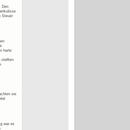
. Den
uerkulisse
m Steuer
den
e
n harte
stellten
e
achten sie
htet
ig war es
e