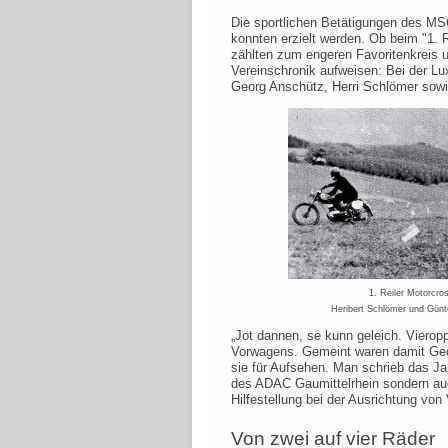
Die sportlichen Betätigungen des MS
konnten erzielt werden. Ob beim "1.
zählten zum engeren Favoritenkreis u
Vereinschronik aufweisen: Bei der Lu
Georg Anschütz, Herri Schlömer sowie
1. Reiler Motorcro
Heribert Schlömer und Günt
„Jot dannen, se kunn geleich. Vierop
Vorwagens. Gemeint waren damit Geor
sie für Aufsehen. Man schrieb das Jah
des ADAC Gaumittelrhein sondern au
Hilfestellung bei der Ausrichtung vo
Von zwei auf vier Räder