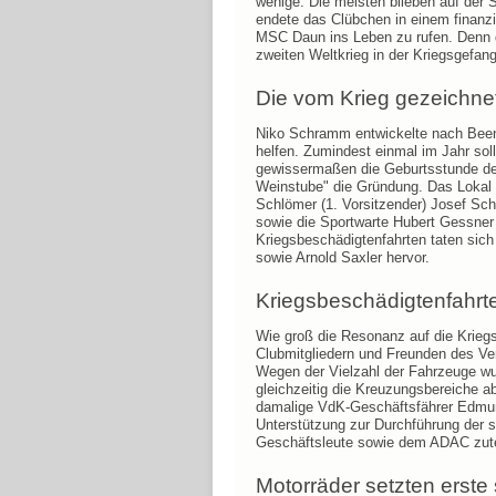
wenige. Die meisten blieben auf der S
endete das Clübchen in einem finanz
MSC Daun ins Leben zu rufen. Denn 
zweiten Weltkrieg in der Kriegsgefan
Die vom Krieg gezeichne
Niko Schramm entwickelte nach Been
helfen. Zumindest einmal im Jahr so
gewissermaßen die Geburtsstunde de
Weinstube" die Gründung. Das Lokal 
Schlömer (1. Vorsitzender) Josef Sch
sowie die Sportwarte Hubert Gessner
Kriegsbeschädigtenfahrten taten sic
sowie Arnold Saxler hervor.
Kriegsbeschädigtenfahrt
Wie groß die Resonanz auf die Kriegs
Clubmitgliedern und Freunden des Ver
Wegen der Vielzahl der Fahrzeuge wur
gleichzeitig die Kreuzungsbereiche a
damalige VdK-Geschäftsfährer Edmund
Unterstützung zur Durchführung der
Geschäftsleute sowie dem ADAC zutei
Motorräder setzten erste 