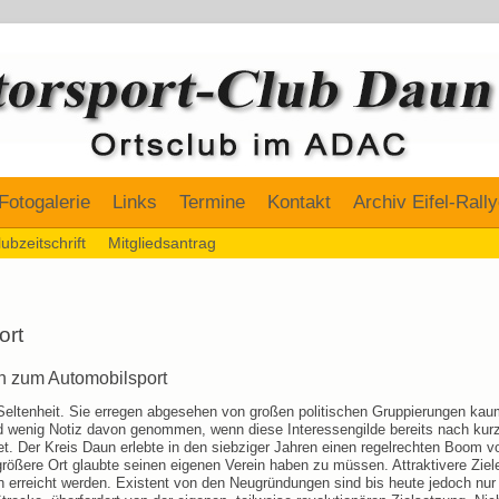
Fotogalerie
Links
Termine
Kontakt
Archiv Eifel-Rall
ubzeitschrift
Mitgliedsantrag
ort
n zum Automobilsport
Seltenheit. Sie erregen abgesehen von großen politischen Gruppierungen ka
rd wenig Notiz davon genommen, wenn diese Interessengilde bereits nach kurz
et. Der Kreis Daun erlebte in den siebziger Jahren einen regelrechten Boom v
rößere Ort glaubte seinen eigenen Verein haben zu müssen. Attraktivere Ziele
n erreicht werden. Existent von den Neugründungen sind bis heute jedoch nur