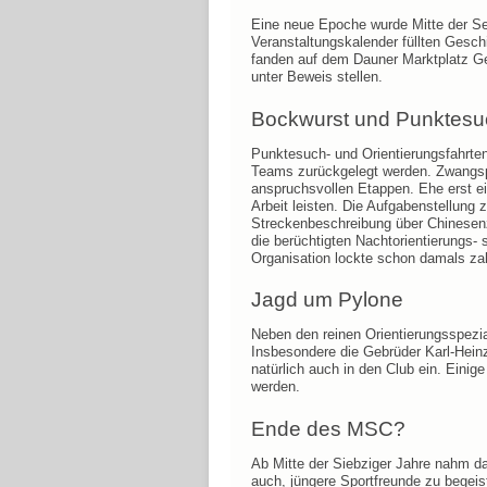
Eine neue Epoche wurde Mitte der Se
Veranstaltungskalender füllten Geschi
fanden auf dem Dauner Marktplatz Ges
unter Beweis stellen.
Bockwurst und Punktes
Punktesuch- und Orientierungsfahrte
Teams zurückgelegt werden. Zwangspa
anspruchsvollen Etappen. Ehe erst ei
Arbeit leisten. Die Aufgabenstellung
Streckenbeschreibung über Chinesenz
die berüchtigten Nachtorientierungs- 
Organisation lockte schon damals zah
Jagd um Pylone
Neben den reinen Orientierungsspezial
Insbesondere die Gebrüder Karl-Hein
natürlich auch in den Club ein. Einig
werden.
Ende des MSC?
Ab Mitte der Siebziger Jahre nahm d
auch, jüngere Sportfreunde zu begeis