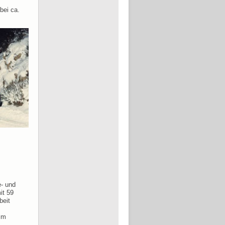
bei ca.
e- und
it 59
beit
 im