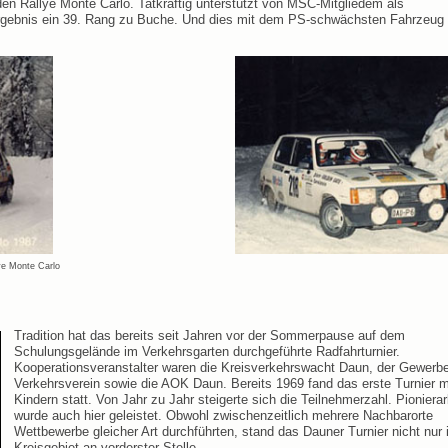
den Rallye Monte Carlo. Tatkräftig unterstützt von MSC-Mitgliedem als
Ergebnis ein 39. Rang zu Buche. Und dies mit dem PS-schwächsten Fahrzeug 
lye Monte Carlo
Tradition hat das bereits seit Jahren vor der Sommerpause auf dem
Schulungsgelände im Verkehrsgarten durchgeführte Radfahrturnier.
Kooperationsveranstalter waren die Kreisverkehrswacht Daun, der Gewerb
Verkehrsverein sowie die AOK Daun. Bereits 1969 fand das erste Turnier m
Kindern statt. Von Jahr zu Jahr steigerte sich die Teilnehmerzahl. Pionierar
wurde auch hier geleistet. Obwohl zwischenzeitlich mehrere Nachbarorte
Wettbewerbe gleicher Art durchführten, stand das Dauner Turnier nicht nur