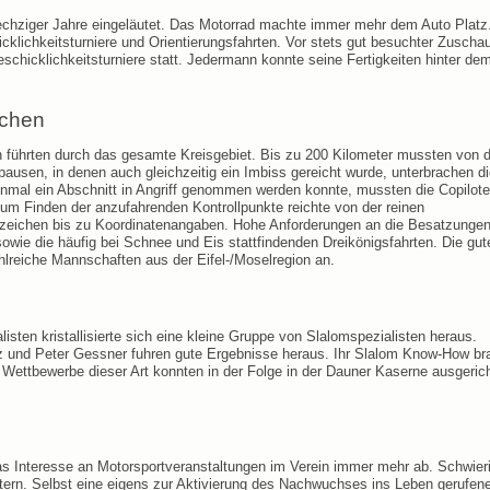
chziger Jahre eingeläutet. Das Motorrad machte immer mehr dem Auto Platz
cklichkeitsturniere und Orientierungsfahrten. Vor stets gut besuchter Zuscha
chicklichkeitsturniere statt. Jedermann konnte seine Fertigkeiten hinter de
uchen
n führten durch das gesamte Kreisgebiet. Bis zu 200 Kilometer mussten von 
usen, in denen auch gleichzeitig ein Imbiss gereicht wurde, unterbrachen di
nmal ein Abschnitt in Angriff genommen werden konnte, mussten die Copilote
 zum Finden der anzufahrenden Kontrollpunkte reichte von der reinen
eichen bis zu Koordinatenangaben. Hohe Anforderungen an die Besatzungen 
sowie die häufig bei Schnee und Eis stattfindenden Dreikönigsfahrten. Die gut
lreiche Mannschaften aus der Eifel-/Moselregion an.
isten kristallisierte sich eine kleine Gruppe von Slalomspezialisten heraus.
z und Peter Gessner fuhren gute Ergebnisse heraus. Ihr Slalom Know-How br
e Wettbewerbe dieser Art konnten in der Folge in der Dauner Kaserne ausgeric
as Interesse an Motorsportveranstaltungen im Verein immer mehr ab. Schwier
tern. Selbst eine eigens zur Aktivierung des Nachwuchses ins Leben gerufen