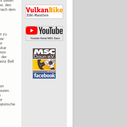
ht selten
me, den
 nach dem
n zu
war
er
skar
ramm
 der
einz Bell
von
ouren.
h
er
atorische