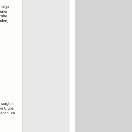
folge
auner
frühe
ulen,
 sorgten
von Clubs
fragen um