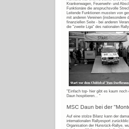
Krankenwagen, Feuerwehr- und Absch
Funktionäre die anspruchsvolle Streck
Leitende Funktionen mussten von gesc
mit anderen Vereinen (insbesondere d
finanziellen Seite - bei anderen Vera
die "zweite Liga" des nationalen Rall
"Einfach top- hier gibt es kaum noch e
Daun hospitieren... "
MSC Daun bei der "Mont
Auf eine stolze Bilanz kann der damali
internationalen Rallyesport zurückbl
Organisation der Hunsrück-Rallye, w