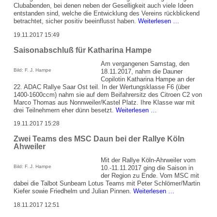
Clubabenden, bei denen neben der Geselligkeit auch viele Ideen
entstanden sind, welche die Entwicklung des Vereins rückblickend
Comeback
betrachtet, sicher positiv beeinflusst haben.
Weiterlesen …
der
19.11.2017 15:49
Clubabende
Saisonabschluß für Katharina Hampe
Am vergangenen Samstag, den
Bild: F. J. Hampe
18.11.2017, nahm die Dauner
Copilotin Katharina Hampe an der
22. ADAC Rallye Saar Ost teil. In der Wertungsklasse F6 (über
1400-1600ccm) nahm sie auf dem Beifahrersitz des Citroen C2 von
Marco Thomas aus Nonnweiler/Kastel Platz. Ihre Klasse war mit
Saisonabschluß
drei Teilnehmern eher dünn besetzt.
Weiterlesen …
für
19.11.2017 15:28
Katharina
Hampe
Zwei Teams des MSC Daun bei der Rallye Köln
Ahweiler
Mit der Rallye Köln-Ahrweiler vom
Bild: F. J. Hampe
10.-11.11.2017 ging die Saison in
der Region zu Ende. Vom MSC mit
dabei die Talbot Sunbeam Lotus Teams mit Peter Schlömer/Martin
Zwei
Kiefer sowie Friedhelm und Julian Pinnen.
Weiterlesen …
Teams
18.11.2017 12:51
des
MSC