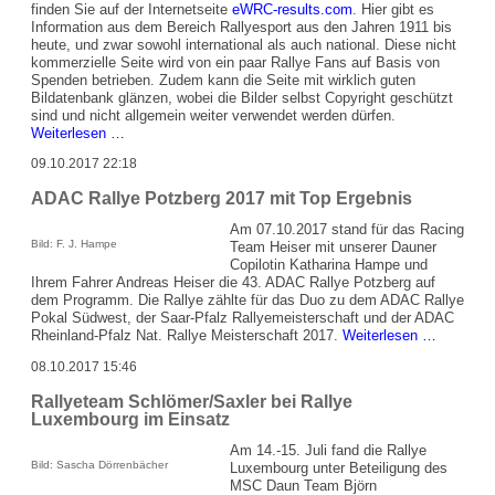
finden Sie auf der Internetseite
eWRC-results.com
. Hier gibt es
Information aus dem Bereich Rallyesport aus den Jahren 1911 bis
heute, und zwar sowohl international als auch national. Diese nicht
kommerzielle Seite wird von ein paar Rallye Fans auf Basis von
Spenden betrieben. Zudem kann die Seite mit wirklich guten
Bildatenbank glänzen, wobei die Bilder selbst Copyright geschützt
sind und nicht allgemein weiter verwendet werden dürfen.
eWRC-
Weiterlesen …
results.com
09.10.2017 22:18
-
Öffentliche
ADAC Rallye Potzberg 2017 mit Top Ergebnis
Rallye
Datenbank
Am 07.10.2017 stand für das Racing
Bild: F. J. Hampe
Team Heiser mit unserer Dauner
Copilotin Katharina Hampe und
Ihrem Fahrer Andreas Heiser die 43. ADAC Rallye Potzberg auf
dem Programm. Die Rallye zählte für das Duo zu dem ADAC Rallye
Pokal Südwest, der Saar-Pfalz Rallyemeisterschaft und der ADAC
ADAC
Rheinland-Pfalz Nat. Rallye Meisterschaft 2017.
Weiterlesen …
Rallye
08.10.2017 15:46
Potzberg
2017
Rallyeteam Schlömer/Saxler bei Rallye
mit
Luxembourg im Einsatz
Top
Ergebnis
Am 14.-15. Juli fand die Rallye
Bild: Sascha Dörrenbächer
Luxembourg unter Beteiligung des
MSC Daun Team Björn