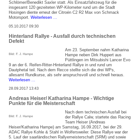
Schlömer/Benedikt Saxler statt. Als Einsatzfahrzeug für die
insgesamt 120 gezeiteten WP-Kilometer rund um die Stadt
Hosingen diente erneut der Citroén C2 R2 Max von Schmack
Rallyeteam
Motorsport.
Weiterlesen …
Schlömer/Saxler
05.10.2017 09:30
bei
Rallye
Hinterland Rallye - Ausfall durch technischen
Luxembourg
Defekt
im
Einsatz
Am 23. September nahm Katharina
Bild: F. J. Hampe
Hampe neben Dirk Huppert aus
Püttlingen im Mitsubishi Lancer Evo
9 an der 6. Reifen-Ritter-Hinterland Rallye in und rund um
Dautphetal teil. Nach dem Recce stellte sich die drei WPs,
allesamt Rundkurse, als sehr anspruchsvoll und schnell heraus.
Hinterland
Weiterlesen …
Rallye
28.09.2017 13:43
-
Ausfall
Andreas Heiser/ Katharina Hampe - Wichtige
durch
Punkte für die Meisterschaft
technischen
Defekt
Nach dem technischen Ausfall bei
Bild: F. J. Hampe
der Rallye Calw, startete das Racing
Team Heiser (Andreas
Heiser/Katharina Hampe) am Samstag, 16.09.2017, bei der 29.
ADAC Rallye Kohle & Stahl in Wolfersweiler. Diese Rallye war der
5. Lauf der saarländischen Rallyemeisterschaft (SRM) und sowie