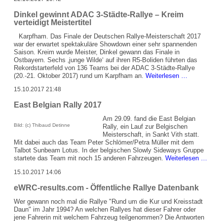
Ahrweiler
Dinkel gewinnt ADAC 3-Städte-Rallye – Kreim
verteidigt Meistertitel
Karpfham. Das Finale der Deutschen Rallye-Meisterschaft 2017
war der erwartet spektakuläre Showdown einer sehr spannenden
Saison. Kreim wurde Meister, Dinkel gewann das Finale in
Ostbayern. Sechs ‚junge Wilde‘ auf ihren R5-Boliden führten das
Rekordstarterfeld von 136 Teams bei der ADAC 3-Städte-Rallye
Dinkel
(20.-21. Oktober 2017) rund um Karpfham an.
Weiterlesen …
gewinnt
15.10.2017 21:48
ADAC
3-
East Belgian Rally 2017
Städte-
Rallye
Am 29.09. fand die East Belgian
–
Bild: (c) Thibaud Detinne
Rally, ein Lauf zur Belgischen
Kreim
Meisterschaft, in Sankt Vith statt.
verteidigt
Mit dabei auch das Team Peter Schlömer/Petra Müller mit dem
Meistertitel
Talbot Sunbeam Lotus. In der belgischen Slowly Sideways Gruppe
East
startete das Team mit noch 15 anderen Fahrzeugen.
Weiterlesen …
Belg
15.10.2017 14:06
Rally
2017
eWRC-results.com - Öffentliche Rallye Datenbank
Wer gewann noch mal die Rallye "Rund um die Kur und Kreisstadt
Daun" im Jahr 1994? An welchen Rallyes hat dieser Fahrer oder
jene Fahrerin mit welchem Fahrzeug teilgenommen? Die Antworten