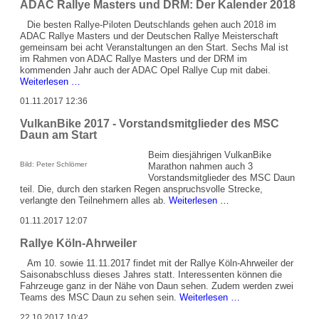
ADAC Rallye Masters und DRM: Der Kalender 2018
Daun
bei
Die besten Rallye-Piloten Deutschlands gehen auch 2018 im
der
ADAC Rallye Masters und der Deutschen Rallye Meisterschaft
Rallye
gemeinsam bei acht Veranstaltungen an den Start. Sechs Mal ist
Köln
im Rahmen von ADAC Rallye Masters und der DRM im
Ahweiler
kommenden Jahr auch der ADAC Opel Rallye Cup mit dabei.
ADAC
Weiterlesen …
Rallye
01.11.2017 12:36
Masters
und
VulkanBike 2017 - Vorstandsmitglieder des MSC
DRM:
Daun am Start
Der
Kalender
Beim diesjährigen VulkanBike
2018
Bild: Peter Schlömer
Marathon nahmen auch 3
Vorstandsmitglieder des MSC Daun
teil. Die, durch den starken Regen anspruchsvolle Strecke,
VulkanBike
verlangte den Teilnehmern alles ab.
Weiterlesen …
2017
01.11.2017 12:07
-
Vorstandsmitglieder
Rallye Köln-Ahrweiler
des
MSC
Am 10. sowie 11.11.2017 findet mit der Rallye Köln-Ahrweiler der
Daun
Saisonabschluss dieses Jahres statt. Interessenten können die
am
Fahrzeuge ganz in der Nähe von Daun sehen. Zudem werden zwei
Start
Rallye
Teams des MSC Daun zu sehen sein.
Weiterlesen …
Köln-
22.10.2017 10:42