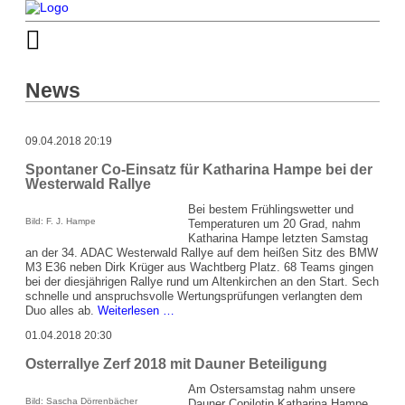
News
09.04.2018 20:19
Spontaner Co-Einsatz für Katharina Hampe bei der
Westerwald Rallye
Bei bestem Frühlingswetter und
Bild: F. J. Hampe
Temperaturen um 20 Grad, nahm
Katharina Hampe letzten Samstag
an der 34. ADAC Westerwald Rallye auf dem heißen Sitz des BMW
M3 E36 neben Dirk Krüger aus Wachtberg Platz. 68 Teams gingen
bei der diesjährigen Rallye rund um Altenkirchen an den Start. Sech
schnelle und anspruchsvolle Wertungsprüfungen verlangten dem
Spontaner
Duo alles ab.
Weiterlesen …
Co-
01.04.2018 20:30
Einsatz
für
Osterrallye Zerf 2018 mit Dauner Beteiligung
Katharina
Hampe
Am Ostersamstag nahm unsere
bei
Bild: Sascha Dörrenbächer
Dauner Copilotin Katharina Hampe