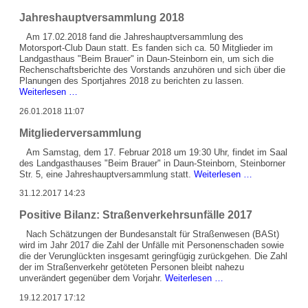
Daun
Jahreshauptversammlung 2018
Am 17.02.2018 fand die Jahreshauptversammlung des
Motorsport-Club Daun statt. Es fanden sich ca. 50 Mitglieder im
Landgasthaus "Beim Brauer" in Daun-Steinborn ein, um sich die
Rechenschaftsberichte des Vorstands anzuhören und sich über die
Planungen des Sportjahres 2018 zu berichten zu lassen.
Jahreshauptversammlung
Weiterlesen …
2018
26.01.2018 11:07
Mitgliederversammlung
Am Samstag, dem 17. Februar 2018 um 19:30 Uhr, findet im Saal
des Landgasthauses "Beim Brauer" in Daun-Steinborn, Steinborner
Mitgliederve
Str. 5, eine Jahreshauptversammlung statt.
Weiterlesen …
31.12.2017 14:23
Positive Bilanz: Straßenverkehrsunfälle 2017
Nach Schätzungen der Bundesanstalt für Straßenwesen (BASt)
wird im Jahr 2017 die Zahl der Unfälle mit Personenschaden sowie
die der Verunglückten insgesamt geringfügig zurückgehen. Die Zahl
der im Straßenverkehr getöteten Personen bleibt nahezu
Positive
unverändert gegenüber dem Vorjahr.
Weiterlesen …
Bilanz:
19.12.2017 17:12
Straßenverkehrsunfäl