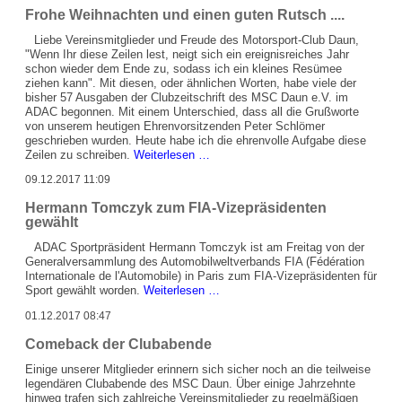
2017
Frohe Weihnachten und einen guten Rutsch ....
Liebe Vereinsmitglieder und Freude des Motorsport-Club Daun,
"Wenn Ihr diese Zeilen lest, neigt sich ein ereignisreiches Jahr
schon wieder dem Ende zu, sodass ich ein kleines Resümee
ziehen kann". Mit diesen, oder ähnlichen Worten, habe viele der
bisher 57 Ausgaben der Clubzeitschrift des MSC Daun e.V. im
ADAC begonnen. Mit einem Unterschied, dass all die Grußworte
von unserem heutigen Ehrenvorsitzenden Peter Schlömer
geschrieben wurden. Heute habe ich die ehrenvolle Aufgabe diese
Frohe
Zeilen zu schreiben.
Weiterlesen …
Weihnachten
09.12.2017 11:09
und
einen
Hermann Tomczyk zum FIA-Vizepräsidenten
guten
gewählt
Rutsch
....
ADAC Sportpräsident Hermann Tomczyk ist am Freitag von der
Generalversammlung des Automobilweltverbands FIA (Fédération
Internationale de l'Automobile) in Paris zum FIA-Vizepräsidenten für
Hermann
Sport gewählt worden.
Weiterlesen …
Tomczyk
01.12.2017 08:47
zum
FIA-
Comeback der Clubabende
Vizepräsidenten
gewählt
Einige unserer Mitglieder erinnern sich sicher noch an die teilweise
legendären Clubabende des MSC Daun. Über einige Jahrzehnte
hinweg trafen sich zahlreiche Vereinsmitglieder zu regelmäßigen