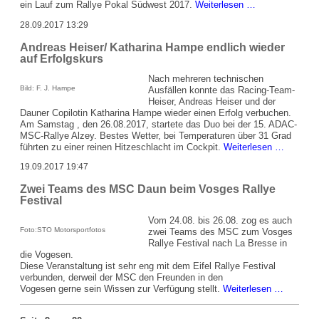
Andreas
ein Lauf zum Rallye Pokal Südwest 2017.
Weiterlesen …
Heiser/
28.09.2017 13:29
Katharina
Hampe
Andreas Heiser/ Katharina Hampe endlich wieder
-
auf Erfolgskurs
Wichtige
Punkte
Nach mehreren technischen
für
Bild: F. J. Hampe
Ausfällen konnte das Racing-Team-
die
Heiser, Andreas Heiser und der
Meisterschaft
Dauner Copilotin Katharina Hampe wieder einen Erfolg verbuchen.
Am Samstag , den 26.08.2017, startete das Duo bei der 15. ADAC-
MSC-Rallye Alzey. Bestes Wetter, bei Temperaturen über 31 Grad
Andreas
führten zu einer reinen Hitzeschlacht im Cockpit.
Weiterlesen …
Heiser/
19.09.2017 19:47
Katharin
Hampe
Zwei Teams des MSC Daun beim Vosges Rallye
endlich
Festival
wieder
auf
Vom 24.08. bis 26.08. zog es auch
Erfolgsk
Foto:STO Motorsportfotos
zwei Teams des MSC zum Vosges
Rallye Festival nach La Bresse in
die Vogesen.
Diese Veranstaltung ist sehr eng mit dem Eifel Rallye Festival
verbunden, derweil der MSC den Freunden in den
Zwei
Vogesen gerne sein Wissen zur Verfügung stellt.
Weiterlesen …
Teams
des