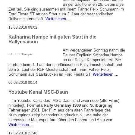
der
an der traditionellen 29. Osterrallye
Westerwald
Zerf teil. Sie ging zusammen mit Ihrem Fahrer Felix Schumann im
Rallye
Ford Fiesta ST an den Start zum 2. Lauf der saarländischen
Osterrallye
Rallyemeisterschaft.
Weiterlesen …
Zerf
13.03.2018 09:02
2018
mit
Katharina Hampe mit guten Start in die
Dauner
Rallyesaison
Beteiligung
Am vergangenen Sonntag nahm die
Bild: F. J. Hampe
Dauner Copilotin Katharina Hampe
an der Rallye Kempenich teil. Sie
startete beim 1. Lauf der saarländischen Rallyemeisterschaft und
dem 2. Lauf der RLP-Meisterschaft mit Ihrem Fahrer Felix
Katharina
Schumann aus Saarbrücken im Ford Fiesta ST:
Weiterlesen …
Hampe
06.03.2018 00:14
mit
guten
Youtube Kanal MSC-Daun
Start
in
Im Youtube Kanal des MSC Daun sind zwei neue (alte Filme)
die
hinterlegt.
Formula Rally Germany 1989
und
Nürburgring
Rallyesai
Fahrerlager 1981
. Der Film aus dem alten Fahrerlager des
Nürburgrings zeigt besonders eindrucksvoll, wie nahe der
interessierte Motorsportfan früher den Fahrern und Auto war.
Youtube
Weiterlesen …
Kanal
17.02.2018 22:46
MSC-