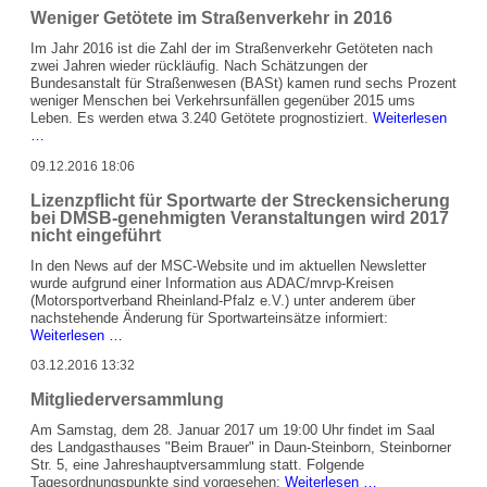
liegt
Weniger Getötete im Straßenverkehr in 2016
vor
Im Jahr 2016 ist die Zahl der im Straßenverkehr Getöteten nach
zwei Jahren wieder rückläufig. Nach Schätzungen der
Bundesanstalt für Straßenwesen (BASt) kamen rund sechs Prozent
weniger Menschen bei Verkehrsunfällen gegenüber 2015 ums
Leben. Es werden etwa 3.240 Getötete prognostiziert.
Weiterlesen
Weniger
…
Getötete
09.12.2016 18:06
im
Straßenverkehr
Lizenzpflicht für Sportwarte der Streckensicherung
in
bei DMSB-genehmigten Veranstaltungen wird 2017
2016
nicht eingeführt
In den News auf der MSC-Website und im aktuellen Newsletter
wurde aufgrund einer Information aus ADAC/mrvp-Kreisen
(Motorsportverband Rheinland-Pfalz e.V.) unter anderem über
nachstehende Änderung für Sportwarteinsätze informiert:
Lizenzpflicht
Weiterlesen …
für
03.12.2016 13:32
Sportwarte
der
Mitgliederversammlung
Streckensicherung
bei
Am Samstag, dem 28. Januar 2017 um 19:00 Uhr findet im Saal
DMSB-
des Landgasthauses "Beim Brauer" in Daun-Steinborn, Steinborner
genehmigten
Str. 5, eine Jahreshauptversammlung statt. Folgende
Veranstaltungen
Mitgliederversa
Tagesordnungspunkte sind vorgesehen:
Weiterlesen …