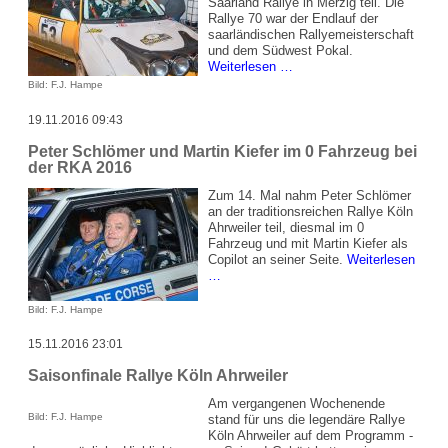
Saarland Rallye in Merzig teil. Die
Straßen
Rallye 70 war der Endlauf der
saarländischen Rallyemeisterschaft
und dem Südwest Pokal.
Letzter
Weiterlesen …
Lauf
Bild: F.J. Hampe
zur
Saarländischen
19.11.2016 09:43
Rallyemeisterschaft
Peter Schlömer und Martin Kiefer im 0 Fahrzeug bei
der RKA 2016
Zum 14. Mal nahm Peter Schlömer
an der traditionsreichen Rallye Köln
Ahrweiler teil, diesmal im 0
Fahrzeug und mit Martin Kiefer als
Copilot an seiner Seite.
Weiterlesen
Peter
…
Schlömer
und
Bild: F.J. Hampe
Martin
Kiefer
15.11.2016 23:01
im
0
Saisonfinale Rallye Köln Ahrweiler
Fahrzeug
bei
Am vergangenen Wochenende
Bild: F.J. Hampe
der
stand für uns die legendäre Rallye
RKA
Köln Ahrweiler auf dem Programm -