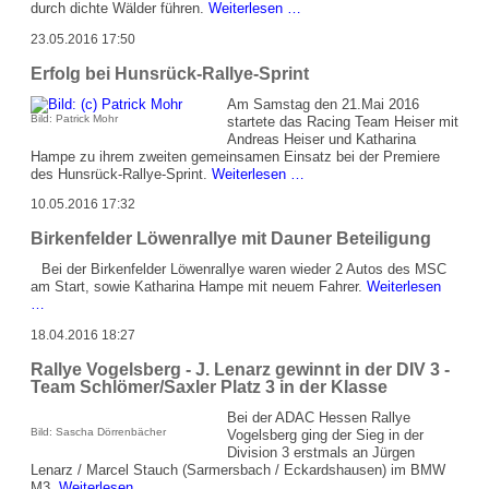
Team
durch dichte Wälder führen.
Weiterlesen …
Schlömer/Saxler
23.05.2016 17:50
-
Start
Erfolg bei Hunsrück-Rallye-Sprint
bei
DRM-
Am Samstag den 21.Mai 2016
Lauf
Bild: Patrick Mohr
startete das Racing Team Heiser mit
Andreas Heiser und Katharina
Hampe zu ihrem zweiten gemeinsamen Einsatz bei der Premiere
Erfolg
des Hunsrück-Rallye-Sprint.
Weiterlesen …
bei
10.05.2016 17:32
Hunsrück-
Rallye-
Birkenfelder Löwenrallye mit Dauner Beteiligung
Sprint
Bei der Birkenfelder Löwenrallye waren wieder 2 Autos des MSC
am Start, sowie Katharina Hampe mit neuem Fahrer.
Weiterlesen
Birkenfelder
…
Löwenrallye
18.04.2016 18:27
mit
Dauner
Rallye Vogelsberg - J. Lenarz gewinnt in der DIV 3 -
Beteiligung
Team Schlömer/Saxler Platz 3 in der Klasse
Bei der ADAC Hessen Rallye
Bild: Sascha Dörrenbächer
Vogelsberg ging der Sieg in der
Division 3 erstmals an Jürgen
Lenarz / Marcel Stauch (Sarmersbach / Eckardshausen) im BMW
Rallye
M3.
Weiterlesen …