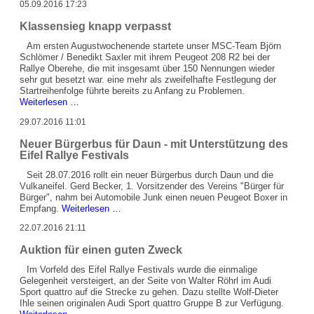
05.09.2016 17:23
Festival
Klassensieg knapp verpasst
Am ersten Augustwochenende startete unser MSC-Team Björn
Schlömer / Benedikt Saxler mit ihrem Peugeot 208 R2 bei der
Rallye Oberehe, die mit insgesamt über 150 Nennungen wieder
sehr gut besetzt war. eine mehr als zweifelhafte Festlegung der
Startreihenfolge führte bereits zu Anfang zu Problemen.
Klassensieg
Weiterlesen …
knapp
29.07.2016 11:01
verpasst
Neuer Bürgerbus für Daun - mit Unterstützung des
Eifel Rallye Festivals
Seit 28.07.2016 rollt ein neuer Bürgerbus durch Daun und die
Vulkaneifel. Gerd Becker, 1. Vorsitzender des Vereins "Bürger für
Bürger", nahm bei Automobile Junk einen neuen Peugeot Boxer in
Neuer
Empfang.
Weiterlesen …
Bürgerbus
22.07.2016 21:11
für
Daun
Auktion für einen guten Zweck
-
mit
Im Vorfeld des Eifel Rallye Festivals wurde die einmalige
Unterstützung
Gelegenheit versteigert, an der Seite von Walter Röhrl im Audi
des
Sport quattro auf die Strecke zu gehen. Dazu stellte Wolf-Dieter
Eifel
Ihle seinen originalen Audi Sport quattro Gruppe B zur Verfügung.
Rallye