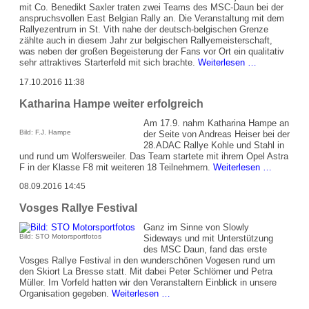
mit Co. Benedikt Saxler traten zwei Teams des MSC-Daun bei der
anspruchsvollen East Belgian Rally an. Die Veranstaltung mit dem
Rallyezentrum in St. Vith nahe der deutsch-belgischen Grenze
zählte auch in diesem Jahr zur belgischen Rallyemeisterschaft,
was neben der großen Begeisterung der Fans vor Ort ein qualitativ
Zwei
sehr attraktives Starterfeld mit sich brachte.
Weiterlesen …
MSC-
17.10.2016 11:38
Teams
in
Katharina Hampe weiter erfolgreich
Belgien
am
Am 17.9. nahm Katharina Hampe an
Start
Bild: F.J. Hampe
der Seite von Andreas Heiser bei der
28.ADAC Rallye Kohle und Stahl in
und rund um Wolfersweiler. Das Team startete mit ihrem Opel Astra
Katharina
F in der Klasse F8 mit weiteren 18 Teilnehmern.
Weiterlesen …
Hampe
08.09.2016 14:45
weiter
erfolgreic
Vosges Rallye Festival
Ganz im Sinne von Slowly
Bild: STO Motorsportfotos
Sideways und mit Unterstützung
des MSC Daun, fand das erste
Vosges Rallye Festival in den wunderschönen Vogesen rund um
den Skiort La Bresse statt. Mit dabei Peter Schlömer und Petra
Müller. Im Vorfeld hatten wir den Veranstaltern Einblick in unsere
Vosges
Organisation gegeben.
Weiterlesen …
Rallye