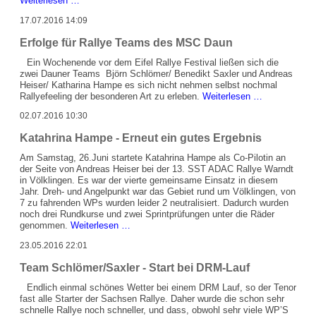
Auktion
Weiterlesen …
Festivals
für
17.07.2016 14:09
einen
guten
Erfolge für Rallye Teams des MSC Daun
Zweck
Ein Wochenende vor dem Eifel Rallye Festival ließen sich die
zwei Dauner Teams Björn Schlömer/ Benedikt Saxler und Andreas
Heiser/ Katharina Hampe es sich nicht nehmen selbst nochmal
Erfolge
Rallyefeeling der besonderen Art zu erleben.
Weiterlesen …
für
02.07.2016 10:30
Rallye
Teams
Katahrina Hampe - Erneut ein gutes Ergebnis
des
MSC
Am Samstag, 26.Juni startete Katahrina Hampe als Co-Pilotin an
Daun
der Seite von Andreas Heiser bei der 13. SST ADAC Rallye Warndt
in Völklingen. Es war der vierte gemeinsame Einsatz in diesem
Jahr.
Dreh- und Angelpunkt war das Gebiet rund um Völklingen, von
7 zu fahrenden WPs wurden leider 2 neutralisiert. Dadurch wurden
noch drei Rundkurse und zwei Sprintprüfungen unter die Räder
Katahrina
genommen.
Weiterlesen …
Hampe
23.05.2016 22:01
-
Erneut
Team Schlömer/Saxler - Start bei DRM-Lauf
ein
gutes
Endlich einmal schönes Wetter bei einem DRM Lauf, so der Tenor
Ergebnis
fast alle Starter der Sachsen Rallye. Daher wurde die schon sehr
schnelle Rallye noch schneller, und dass, obwohl sehr viele WP’S