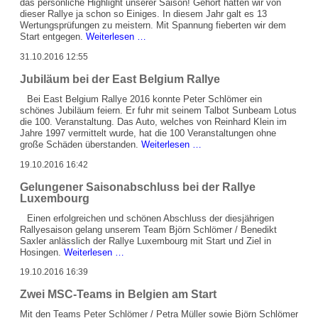
2016
das persönliche Highlight unserer Saison! Gehört hatten wir von
dieser Rallye ja schon so Einiges. In diesem Jahr galt es 13
Wertungsprüfungen zu meistern. Mit Spannung fieberten wir dem
Saisonfinale
Start entgegen.
Weiterlesen …
Rallye
31.10.2016 12:55
Köln
Ahrweiler
Jubiläum bei der East Belgium Rallye
Bei East Belgium Rallye 2016 konnte Peter Schlömer ein
schönes Jubiläum feiern. Er fuhr mit seinem Talbot Sunbeam Lotus
die 100. Veranstaltung. Das Auto, welches von Reinhard Klein im
Jahre 1997 vermittelt wurde, hat die 100 Veranstaltungen ohne
Jubiläum
große Schäden überstanden.
Weiterlesen …
bei
19.10.2016 16:42
der
East
Gelungener Saisonabschluss bei der Rallye
Belgium
Luxembourg
Rallye
Einen erfolgreichen und schönen Abschluss der diesjährigen
Rallyesaison gelang unserem Team Björn Schlömer / Benedikt
Saxler anlässlich der Rallye Luxembourg mit Start und Ziel in
Gelungener
Hosingen.
Weiterlesen …
Saisonabschluss
19.10.2016 16:39
bei
der
Zwei MSC-Teams in Belgien am Start
Rallye
Luxembourg
Mit den Teams Peter Schlömer / Petra Müller sowie Björn Schlömer